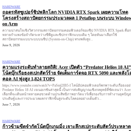
HARDWARE
ถอดรหัสซูเปอร์ชิปพลิกโลก NVIDIA RTX Spark เผยความโหด
โครงสร้างสถาปัตยกรรมประมวลผล 1 Petaflop บนระบบ Windo
on Arm
ความน่าสนใจเชิงวิศวกรรมสถาปัตยกรรมคอมพิวเตอร์ของชิป NVIDIA RTX Spark คือ
ทลายกำแพงข้อจำกัดระหว่างซีพียูและชิปกราฟิกแบบเดิม ๆ โดยหันมาเลือกใช้
สถาปัตยกรรมแบบระบบบนชิป (System-on-Chip) ทรงพลังสูง...
June 9, 2026
HARDWARE
ความแรงระดับทำลายสถิติ! Acer เปิดตัว “Predator Helios 18 AI”
โน้ตบุ๊กเรือธงสเปกสัตว์ร้าย จัดเต็มการ์ดจอ RTX 5090 และพลังโ
คอล AI พุ่งสูง 1,824 TOPS
https://www.youtube.com/watch?v=PaSml2IB5-I ไลน์อัปคอมพิวเตอร์พกพาระดับเรือธงอย่าง
Predator Helios 18 AI เจเนอเรชันล่าสุดนี้ เป็นการส่งสัญญาณเชิงกลยุทธ์ที่ชัดเจนว่า Acer
เลือกที่จะเดินหน้าทลายคอขวดด้านประสิทธิภาพฮาร์ดแวร์เพื่อรองรับการทำงานยุคปัญ
ประดิษฐ์และการประมวลผลกราฟิกขั้นสูงระดับโลคอลอย่างเต็มตัว...
June 7, 2026
HARDWARE
ก้าวข้ามขีดจำกัดโน้ตบุ๊กเกมมิ่ง เจาะลึกสเปกระดับสัตว์ประหลาด