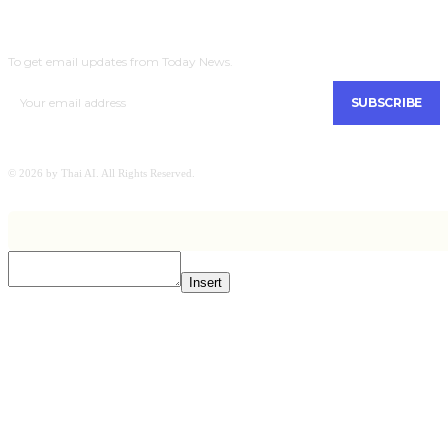
SUBSCRIBE
To get email updates from Today News.
SUBSCRIBE
© 2026 by Thai AI. All Rights Reserved.
Insert