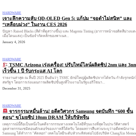
HARDWARE
เจาะลึกความลับ QD-OLED Gen 5: แก้ปม “จอดำไม่สนิท” และ
“เหลือบม่วง” ในงาน CES 2026
ปัญหา Raised Blacks (สีดำที่ดูสว่างขึ้น) และ Magenta Tinting (อาการหน้าจอติดสีม่วงแด
เมื่อโดนแสง) เป็นข้อจำกัดหลักของพาเนล...
January 4, 2026
HARDWARE
TSMC Arizona เร่งเครื่อง! ปรับไทม์ไลน์ผลิตชิป 2nm และ 3n
เร็วขึ้น 1 ปี รับกระแส AI โลก
รายงานล่าสุด ณ สิ้นปี 2025 ยืนยันว่า TSMC ยักษ์ใหญ่ผู้ผลิตชิปจากไต้หวัน กำลังรุกหนั
สหรัฐฯ โดยการเร่งแผนการผลิตชิปขั้นสูงที่โรงงานในรัฐแอริโซนา...
December 31, 2025
HARDWARE
จารกรรมหมื่นล้าน! อดีตวิศวกร Samsung จดบันทึก “600 ขั้น
ตอน” ขโมยชิป 10nm DRAM ให้บริษัทจีน
เหตุการณ์นี้ถือเป็นหนึ่งในคดีจารกรรมทางเทคโนโลยีที่รุนแรงที่สุดในประวัติศาสตร์
อุตสาหกรรมเซมิคอนดักเตอร์ของเกาหลีใต้ครับ โดยผลการสืบสวนระบุว่าอดีตพนักงาน
Samsung ได้ทำการ "คัดลอก" เทคโนโลยีระดับหัวกะทิส่งต่อไปยังบริษัท ChangXin Memo