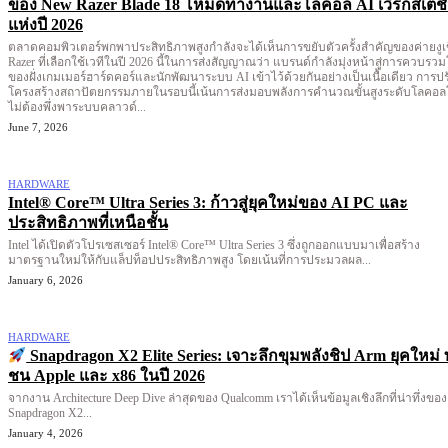
ของ New Razer Blade 18 โหมดทำงานและโลคอล AI เวิร์กสเตช
แห่งปี 2026
ตลาดคอมพิวเตอร์พกพาประสิทธิภาพสูงกำลังจะได้เห็นการขยับตัวครั้งสำคัญของค่ายงูเ
Razer ที่เลือกใช้เวทีในปี 2026 นี้ในการส่งสัญญาณว่า แบรนด์กำลังมุ่งหน้าสู่การควบรว
ของฝั่งเกมเมอร์ฮาร์ดคอร์และนักพัฒนาระบบ AI เข้าไว้ด้วยกันอย่างเป็นเนื้อเดียว การปร
โครงสร้างสถาปัตยกรรมภายในรอบนี้เน้นการส่งมอบพลังการคำนวณขั้นสูงระดับโลคอ
ไม่ต้องพึ่งพาระบบคลาวด์...
June 7, 2026
HARDWARE
Intel® Core™ Ultra Series 3: ก้าวสู่ยุคใหม่ของ AI PC และ
ประสิทธิภาพที่เหนือชั้น
Intel ได้เปิดตัวโปรเซสเซอร์ Intel® Core™ Ultra Series 3 ซึ่งถูกออกแบบมาเพื่อสร้าง
มาตรฐานใหม่ให้กับแล็ปท็อปประสิทธิภาพสูง โดยเน้นที่การประมวลผล...
January 6, 2026
HARDWARE
Snapdragon X2 Elite Series: เจาะลึกขุมพลังชิป Arm ยุคใหม่ 
ชน Apple และ x86 ในปี 2026
จากงาน Architecture Deep Dive ล่าสุดของ Qualcomm เราได้เห็นข้อมูลเชิงลึกที่น่าทึ่งของ
Snapdragon X2...
January 4, 2026