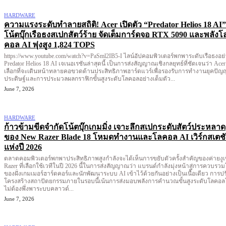
HARDWARE
ความแรงระดับทำลายสถิติ! Acer เปิดตัว “Predator Helios 18 AI”
โน้ตบุ๊กเรือธงสเปกสัตว์ร้าย จัดเต็มการ์ดจอ RTX 5090 และพลังโ
คอล AI พุ่งสูง 1,824 TOPS
https://www.youtube.com/watch?v=PaSml2IB5-I ไลน์อัปคอมพิวเตอร์พกพาระดับเรือธงอย่าง
Predator Helios 18 AI เจเนอเรชันล่าสุดนี้ เป็นการส่งสัญญาณเชิงกลยุทธ์ที่ชัดเจนว่า Acer
เลือกที่จะเดินหน้าทลายคอขวดด้านประสิทธิภาพฮาร์ดแวร์เพื่อรองรับการทำงานยุคปัญ
ประดิษฐ์และการประมวลผลกราฟิกขั้นสูงระดับโลคอลอย่างเต็มตัว...
June 7, 2026
HARDWARE
ก้าวข้ามขีดจำกัดโน้ตบุ๊กเกมมิ่ง เจาะลึกสเปกระดับสัตว์ประหลาด
ของ New Razer Blade 18 โหมดทำงานและโลคอล AI เวิร์กสเตช
แห่งปี 2026
ตลาดคอมพิวเตอร์พกพาประสิทธิภาพสูงกำลังจะได้เห็นการขยับตัวครั้งสำคัญของค่ายงูเ
Razer ที่เลือกใช้เวทีในปี 2026 นี้ในการส่งสัญญาณว่า แบรนด์กำลังมุ่งหน้าสู่การควบรว
ของฝั่งเกมเมอร์ฮาร์ดคอร์และนักพัฒนาระบบ AI เข้าไว้ด้วยกันอย่างเป็นเนื้อเดียว การปร
โครงสร้างสถาปัตยกรรมภายในรอบนี้เน้นการส่งมอบพลังการคำนวณขั้นสูงระดับโลคอ
ไม่ต้องพึ่งพาระบบคลาวด์...
June 7, 2026