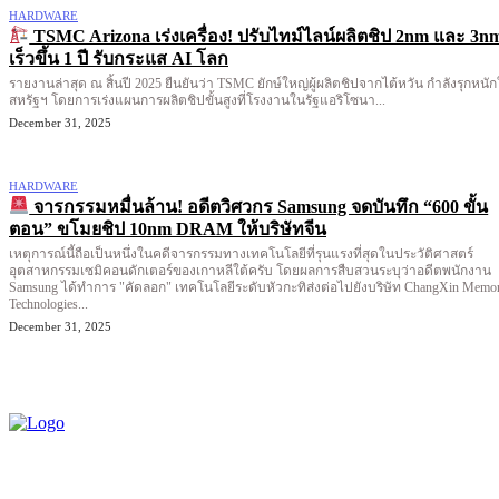
HARDWARE
TSMC Arizona เร่งเครื่อง! ปรับไทม์ไลน์ผลิตชิป 2nm และ 3n
เร็วขึ้น 1 ปี รับกระแส AI โลก
รายงานล่าสุด ณ สิ้นปี 2025 ยืนยันว่า TSMC ยักษ์ใหญ่ผู้ผลิตชิปจากไต้หวัน กำลังรุกหนั
สหรัฐฯ โดยการเร่งแผนการผลิตชิปขั้นสูงที่โรงงานในรัฐแอริโซนา...
December 31, 2025
HARDWARE
จารกรรมหมื่นล้าน! อดีตวิศวกร Samsung จดบันทึก “600 ขั้น
ตอน” ขโมยชิป 10nm DRAM ให้บริษัทจีน
เหตุการณ์นี้ถือเป็นหนึ่งในคดีจารกรรมทางเทคโนโลยีที่รุนแรงที่สุดในประวัติศาสตร์
อุตสาหกรรมเซมิคอนดักเตอร์ของเกาหลีใต้ครับ โดยผลการสืบสวนระบุว่าอดีตพนักงาน
Samsung ได้ทำการ "คัดลอก" เทคโนโลยีระดับหัวกะทิส่งต่อไปยังบริษัท ChangXin Memo
Technologies...
December 31, 2025