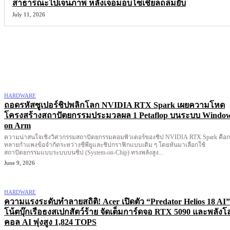
สาธารณะไปเจนภาพ หลังเจอม็อบโซเชียลถล่มยับ
July 11, 2026
More like this
HARDWARE
ถอดรหัสซูเปอร์ชิปพลิกโลก NVIDIA RTX Spark เผยความโหด
โครงสร้างสถาปัตยกรรมประมวลผล 1 Petaflop บนระบบ Windo
on Arm
ความน่าสนใจเชิงวิศวกรรมสถาปัตยกรรมคอมพิวเตอร์ของชิป NVIDIA RTX Spark คือ
ทลายกำแพงข้อจำกัดระหว่างซีพียูและชิปกราฟิกแบบเดิม ๆ โดยหันมาเลือกใช้
สถาปัตยกรรมแบบระบบบนชิป (System-on-Chip) ทรงพลังสูง...
June 9, 2026
HARDWARE
ความแรงระดับทำลายสถิติ! Acer เปิดตัว “Predator Helios 18 AI”
โน้ตบุ๊กเรือธงสเปกสัตว์ร้าย จัดเต็มการ์ดจอ RTX 5090 และพลังโ
คอล AI พุ่งสูง 1,824 TOPS