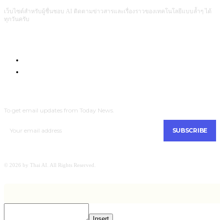
เว็บไซต์สำหรับผู้ชื่นชอบ AI ติดตามข่าวสารและเรื่องราวของเทคโนโลยีแบบล้ำๆ ได้
ทุกวันครับ
Com4Game : Gaming Tech for Everyone
Men Intrend : Tech for Lifestyle
SUBSCRIBE
To get email updates from Today News.
SUBSCRIBE
© 2026 by Thai AI. All Rights Reserved.
Insert