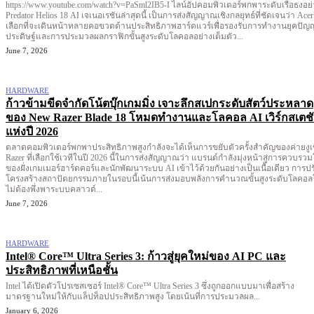
https://www.youtube.com/watch?v=PaSml2IB5-I ไลน์อัปคอมพิวเตอร์พกพาระดับเรือธงอย่าง
Predator Helios 18 AI เจเนอเรชันล่าสุดนี้ เป็นการส่งสัญญาณเชิงกลยุทธ์ที่ชัดเจนว่า Acer
เลือกที่จะเดินหน้าทลายคอขวดด้านประสิทธิภาพฮาร์ดแวร์เพื่อรองรับการทำงานยุคปัญ
ประดิษฐ์และการประมวลผลกราฟิกขั้นสูงระดับโลคอลอย่างเต็มตัว...
June 7, 2026
HARDWARE
ก้าวข้ามขีดจำกัดโน้ตบุ๊กเกมมิ่ง เจาะลึกสเปกระดับสัตว์ประหลาด
ของ New Razer Blade 18 โหมดทำงานและโลคอล AI เวิร์กสเตช
แห่งปี 2026
ตลาดคอมพิวเตอร์พกพาประสิทธิภาพสูงกำลังจะได้เห็นการขยับตัวครั้งสำคัญของค่ายงูเ
Razer ที่เลือกใช้เวทีในปี 2026 นี้ในการส่งสัญญาณว่า แบรนด์กำลังมุ่งหน้าสู่การควบรว
ของฝั่งเกมเมอร์ฮาร์ดคอร์และนักพัฒนาระบบ AI เข้าไว้ด้วยกันอย่างเป็นเนื้อเดียว การปร
โครงสร้างสถาปัตยกรรมภายในรอบนี้เน้นการส่งมอบพลังการคำนวณขั้นสูงระดับโลคอ
ไม่ต้องพึ่งพาระบบคลาวด์...
June 7, 2026
HARDWARE
Intel® Core™ Ultra Series 3: ก้าวสู่ยุคใหม่ของ AI PC และ
ประสิทธิภาพที่เหนือชั้น
Intel ได้เปิดตัวโปรเซสเซอร์ Intel® Core™ Ultra Series 3 ซึ่งถูกออกแบบมาเพื่อสร้าง
มาตรฐานใหม่ให้กับแล็ปท็อปประสิทธิภาพสูง โดยเน้นที่การประมวลผล...
January 6, 2026