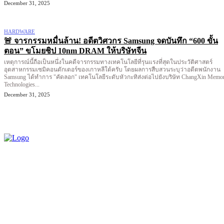
December 31, 2025
HARDWARE
🚨 จารกรรมหมื่นล้าน! อดีตวิศวกร Samsung จดบันทึก “600 ขั้น
ตอน” ขโมยชิป 10nm DRAM ให้บริษัทจีน
เหตุการณ์นี้ถือเป็นหนึ่งในคดีจารกรรมทางเทคโนโลยีที่รุนแรงที่สุดในประวัติศาสตร์
อุตสาหกรรมเซมิคอนดักเตอร์ของเกาหลีใต้ครับ โดยผลการสืบสวนระบุว่าอดีตพนักงาน
Samsung ได้ทำการ "คัดลอก" เทคโนโลยีระดับหัวกะทิส่งต่อไปยังบริษัท ChangXin Memo
Technologies...
December 31, 2025