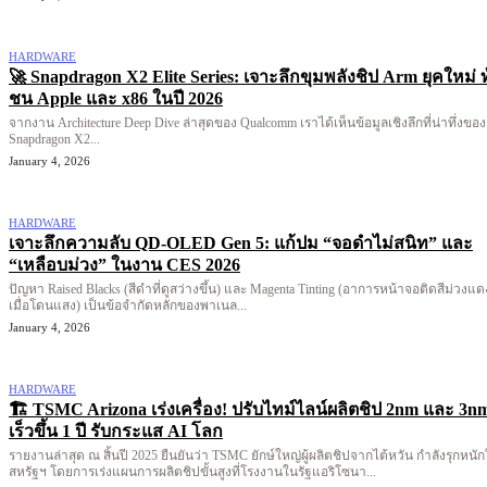
HARDWARE
🚀 Snapdragon X2 Elite Series: เจาะลึกขุมพลังชิป Arm ยุคใหม่ ท
ชน Apple และ x86 ในปี 2026
จากงาน Architecture Deep Dive ล่าสุดของ Qualcomm เราได้เห็นข้อมูลเชิงลึกที่น่าทึ่งของ
Snapdragon X2...
January 4, 2026
HARDWARE
เจาะลึกความลับ QD-OLED Gen 5: แก้ปม “จอดำไม่สนิท” และ
“เหลือบม่วง” ในงาน CES 2026
ปัญหา Raised Blacks (สีดำที่ดูสว่างขึ้น) และ Magenta Tinting (อาการหน้าจอติดสีม่วงแด
เมื่อโดนแสง) เป็นข้อจำกัดหลักของพาเนล...
January 4, 2026
HARDWARE
🏗️ TSMC Arizona เร่งเครื่อง! ปรับไทม์ไลน์ผลิตชิป 2nm และ 3n
เร็วขึ้น 1 ปี รับกระแส AI โลก
รายงานล่าสุด ณ สิ้นปี 2025 ยืนยันว่า TSMC ยักษ์ใหญ่ผู้ผลิตชิปจากไต้หวัน กำลังรุกหนั
สหรัฐฯ โดยการเร่งแผนการผลิตชิปขั้นสูงที่โรงงานในรัฐแอริโซนา...