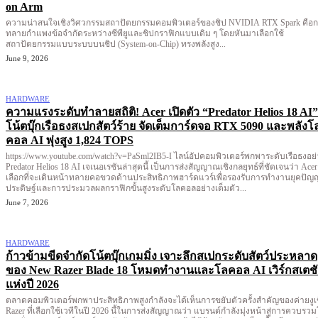
on Arm
ความน่าสนใจเชิงวิศวกรรมสถาปัตยกรรมคอมพิวเตอร์ของชิป NVIDIA RTX Spark คือ
ทลายกำแพงข้อจำกัดระหว่างซีพียูและชิปกราฟิกแบบเดิม ๆ โดยหันมาเลือกใช้
สถาปัตยกรรมแบบระบบบนชิป (System-on-Chip) ทรงพลังสูง...
June 9, 2026
HARDWARE
ความแรงระดับทำลายสถิติ! Acer เปิดตัว “Predator Helios 18 AI”
โน้ตบุ๊กเรือธงสเปกสัตว์ร้าย จัดเต็มการ์ดจอ RTX 5090 และพลังโ
คอล AI พุ่งสูง 1,824 TOPS
https://www.youtube.com/watch?v=PaSml2IB5-I ไลน์อัปคอมพิวเตอร์พกพาระดับเรือธงอย่าง
Predator Helios 18 AI เจเนอเรชันล่าสุดนี้ เป็นการส่งสัญญาณเชิงกลยุทธ์ที่ชัดเจนว่า Acer
เลือกที่จะเดินหน้าทลายคอขวดด้านประสิทธิภาพฮาร์ดแวร์เพื่อรองรับการทำงานยุคปัญ
ประดิษฐ์และการประมวลผลกราฟิกขั้นสูงระดับโลคอลอย่างเต็มตัว...
June 7, 2026
HARDWARE
ก้าวข้ามขีดจำกัดโน้ตบุ๊กเกมมิ่ง เจาะลึกสเปกระดับสัตว์ประหลาด
ของ New Razer Blade 18 โหมดทำงานและโลคอล AI เวิร์กสเตช
แห่งปี 2026
ตลาดคอมพิวเตอร์พกพาประสิทธิภาพสูงกำลังจะได้เห็นการขยับตัวครั้งสำคัญของค่ายงูเ
Razer ที่เลือกใช้เวทีในปี 2026 นี้ในการส่งสัญญาณว่า แบรนด์กำลังมุ่งหน้าสู่การควบรว