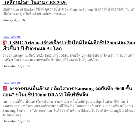
“เหลือบม่วง” ในงาน CES 2026
ปัญหา Raised Blacks (สีดำที่ดูสว่างขึ้น) และ Magenta Tinting (อาการหน้าจอติดสีม่วงแด
เมื่อโดนแสง) เป็นข้อจำกัดหลักของพาเนล...
January 4, 2026
HARDWARE
TSMC Arizona เร่งเครื่อง! ปรับไทม์ไลน์ผลิตชิป 2nm และ 3n
เร็วขึ้น 1 ปี รับกระแส AI โลก
รายงานล่าสุด ณ สิ้นปี 2025 ยืนยันว่า TSMC ยักษ์ใหญ่ผู้ผลิตชิปจากไต้หวัน กำลังรุกหนั
สหรัฐฯ โดยการเร่งแผนการผลิตชิปขั้นสูงที่โรงงานในรัฐแอริโซนา...
December 31, 2025
HARDWARE
จารกรรมหมื่นล้าน! อดีตวิศวกร Samsung จดบันทึก “600 ขั้น
ตอน” ขโมยชิป 10nm DRAM ให้บริษัทจีน
เหตุการณ์นี้ถือเป็นหนึ่งในคดีจารกรรมทางเทคโนโลยีที่รุนแรงที่สุดในประวัติศาสตร์
อุตสาหกรรมเซมิคอนดักเตอร์ของเกาหลีใต้ครับ โดยผลการสืบสวนระบุว่าอดีตพนักงาน
Samsung ได้ทำการ "คัดลอก" เทคโนโลยีระดับหัวกะทิส่งต่อไปยังบริษัท ChangXin Memo
Technologies...
December 31, 2025