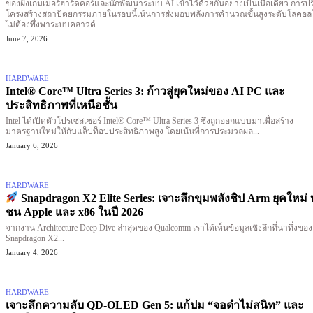
ของฝั่งเกมเมอร์ฮาร์ดคอร์และนักพัฒนาระบบ AI เข้าไว้ด้วยกันอย่างเป็นเนื้อเดียว การปร
โครงสร้างสถาปัตยกรรมภายในรอบนี้เน้นการส่งมอบพลังการคำนวณขั้นสูงระดับโลคอ
ไม่ต้องพึ่งพาระบบคลาวด์...
June 7, 2026
HARDWARE
Intel® Core™ Ultra Series 3: ก้าวสู่ยุคใหม่ของ AI PC และ
ประสิทธิภาพที่เหนือชั้น
Intel ได้เปิดตัวโปรเซสเซอร์ Intel® Core™ Ultra Series 3 ซึ่งถูกออกแบบมาเพื่อสร้าง
มาตรฐานใหม่ให้กับแล็ปท็อปประสิทธิภาพสูง โดยเน้นที่การประมวลผล...
January 6, 2026
HARDWARE
Snapdragon X2 Elite Series: เจาะลึกขุมพลังชิป Arm ยุคใหม่ 
ชน Apple และ x86 ในปี 2026
จากงาน Architecture Deep Dive ล่าสุดของ Qualcomm เราได้เห็นข้อมูลเชิงลึกที่น่าทึ่งของ
Snapdragon X2...
January 4, 2026
HARDWARE
เจาะลึกความลับ QD-OLED Gen 5: แก้ปม “จอดำไม่สนิท” และ