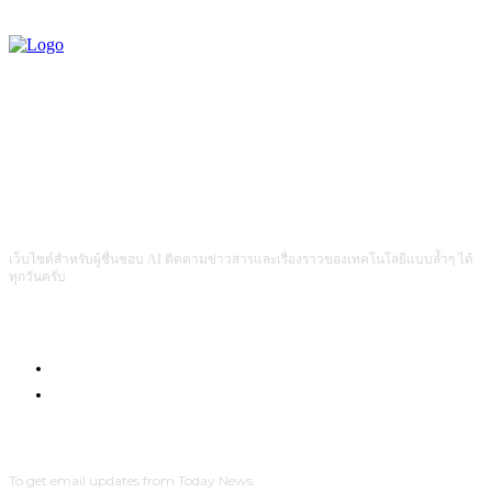
เว็บไซต์สำหรับผู้ชื่นชอบ AI ติดตามข่าวสารและเรื่องราวของเทคโนโลยีแบบล้ำๆ ได้
ทุกวันครับ
Com4Game : Gaming Tech for Everyone
Men Intrend : Tech for Lifestyle
SUBSCRIBE
To get email updates from Today News.