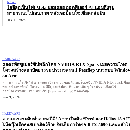
NEWS
ไอจีลุกเป็นไฟ! Meta ยอมถอย ถอดฟีเจอร์ AI แอบดึงรูป
สาธารณะไปเจนภาพ หลังเจอม็อบโซเชียลถล่มยับ
July 11, 2026
More like this
HARDWARE
ถอดรหัสซูเปอร์ชิปพลิกโลก NVIDIA RTX Spark เผยความโหด
โครงสร้างสถาปัตยกรรมประมวลผล 1 Petaflop บนระบบ Windo
on Arm
ความน่าสนใจเชิงวิศวกรรมสถาปัตยกรรมคอมพิวเตอร์ของชิป NVIDIA RTX Spark คือ
ทลายกำแพงข้อจำกัดระหว่างซีพียูและชิปกราฟิกแบบเดิม ๆ โดยหันมาเลือกใช้
สถาปัตยกรรมแบบระบบบนชิป (System-on-Chip) ทรงพลังสูง...
June 9, 2026
HARDWARE
ความแรงระดับทำลายสถิติ! Acer เปิดตัว “Predator Helios 18 AI”
โน้ตบุ๊กเรือธงสเปกสัตว์ร้าย จัดเต็มการ์ดจอ RTX 5090 และพลังโ