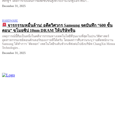
สหรัฐฯ โดยการเร่งแผนการผลิตชิปขั้นสูงที่โรงงานในรัฐแอริโซนา...
December 31, 2025
HARDWARE
จารกรรมหมื่นล้าน! อดีตวิศวกร Samsung จดบันทึก “600 ขั้น
ตอน” ขโมยชิป 10nm DRAM ให้บริษัทจีน
เหตุการณ์นี้ถือเป็นหนึ่งในคดีจารกรรมทางเทคโนโลยีที่รุนแรงที่สุดในประวัติศาสตร์
อุตสาหกรรมเซมิคอนดักเตอร์ของเกาหลีใต้ครับ โดยผลการสืบสวนระบุว่าอดีตพนักงาน
Samsung ได้ทำการ "คัดลอก" เทคโนโลยีระดับหัวกะทิส่งต่อไปยังบริษัท ChangXin Memo
Technologies...
December 31, 2025