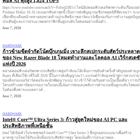
คอล AI พุ่งสูง 1,824 TOPS
https://www.youtube.com/watch?v=PaSml2IB5-I ไลน์อัปคอมพิวเตอร์พกพาระดับเรือธงอย่าง
Predator Helios 18 AI เจเนอเรชันล่าสุดนี้ เป็นการส่งสัญญาณเชิงกลยุทธ์ที่ชัดเจนว่า Acer
เลือกที่จะเดินหน้าทลายคอขวดด้านประสิทธิภาพฮาร์ดแวร์เพื่อรองรับการทำงานยุคปัญ
ประดิษฐ์และการประมวลผลกราฟิกขั้นสูงระดับโลคอลอย่างเต็มตัว...
June 7, 2026
HARDWARE
ก้าวข้ามขีดจำกัดโน้ตบุ๊กเกมมิ่ง เจาะลึกสเปกระดับสัตว์ประหลาด
ของ New Razer Blade 18 โหมดทำงานและโลคอล AI เวิร์กสเตช
แห่งปี 2026
ตลาดคอมพิวเตอร์พกพาประสิทธิภาพสูงกำลังจะได้เห็นการขยับตัวครั้งสำคัญของค่ายงูเ
Razer ที่เลือกใช้เวทีในปี 2026 นี้ในการส่งสัญญาณว่า แบรนด์กำลังมุ่งหน้าสู่การควบรว
ของฝั่งเกมเมอร์ฮาร์ดคอร์และนักพัฒนาระบบ AI เข้าไว้ด้วยกันอย่างเป็นเนื้อเดียว การปร
โครงสร้างสถาปัตยกรรมภายในรอบนี้เน้นการส่งมอบพลังการคำนวณขั้นสูงระดับโลคอ
ไม่ต้องพึ่งพาระบบคลาวด์...
June 7, 2026
HARDWARE
Intel® Core™ Ultra Series 3: ก้าวสู่ยุคใหม่ของ AI PC และ
ประสิทธิภาพที่เหนือชั้น
Intel ได้เปิดตัวโปรเซสเซอร์ Intel® Core™ Ultra Series 3 ซึ่งถูกออกแบบมาเพื่อสร้าง
มาตรฐานใหม่ให้กับแล็ปท็อปประสิทธิภาพสูง โดยเน้นที่การประมวลผล...