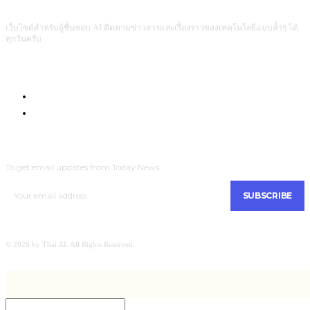
เว็บไซต์สำหรับผู้ชื่นชอบ AI ติดตามข่าวสารและเรื่องราวของเทคโนโลยีแบบล้ำๆ ได้
ทุกวันครับ
Com4Game : Gaming Tech for Everyone
Men Intrend : Tech for Lifestyle
SUBSCRIBE
To get email updates from Today News.
SUBSCRIBE
© 2026 by Thai AI. All Rights Reserved.