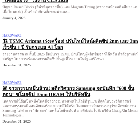
“เหลือบม่วง” ในงาน CES 2026
ปัญหา Raised Blacks (สีดำที่ดูสว่างขึ้น) และ Magenta Tinting (อาการหน้าจอติดสีม่วงแด
เมื่อโดนแสง) เป็นข้อจำกัดหลักของพาเนล...
January 4, 2026
HARDWARE
🏗️ TSMC Arizona เร่งเครื่อง! ปรับไทม์ไลน์ผลิตชิป 2nm และ 3n
เร็วขึ้น 1 ปี รับกระแส AI โลก
รายงานล่าสุด ณ สิ้นปี 2025 ยืนยันว่า TSMC ยักษ์ใหญ่ผู้ผลิตชิปจากไต้หวัน กำลังรุกหนั
สหรัฐฯ โดยการเร่งแผนการผลิตชิปขั้นสูงที่โรงงานในรัฐแอริโซนา...
December 31, 2025
HARDWARE
🚨 จารกรรมหมื่นล้าน! อดีตวิศวกร Samsung จดบันทึก “600 ขั้น
ตอน” ขโมยชิป 10nm DRAM ให้บริษัทจีน
เหตุการณ์นี้ถือเป็นหนึ่งในคดีจารกรรมทางเทคโนโลยีที่รุนแรงที่สุดในประวัติศาสตร์
อุตสาหกรรมเซมิคอนดักเตอร์ของเกาหลีใต้ครับ โดยผลการสืบสวนระบุว่าอดีตพนักงาน
Samsung ได้ทำการ "คัดลอก" เทคโนโลยีระดับหัวกะทิส่งต่อไปยังบริษัท ChangXin Memo
Technologies...
December 31, 2025