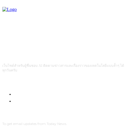
เว็บไซต์สำหรับผู้ชื่นชอบ AI ติดตามข่าวสารและเรื่องราวของเทคโนโลยีแบบล้ำๆ ได้
ทุกวันครับ
Com4Game : Gaming Tech for Everyone
Men Intrend : Tech for Lifestyle
SUBSCRIBE
To get email updates from Today News.