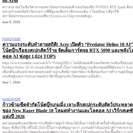
on Arm
ความน่าสนใจเชิงวิศวกรรมสถาปัตยกรรมคอมพิวเตอร์ของชิป NVIDIA RTX Spark คือ
ทลายกำแพงข้อจำกัดระหว่างซีพียูและชิปกราฟิกแบบเดิม ๆ โดยหันมาเลือกใช้
สถาปัตยกรรมแบบระบบบนชิป (System-on-Chip) ทรงพลังสูง...
June 9, 2026
HARDWARE
ความแรงระดับทำลายสถิติ! Acer เปิดตัว “Predator Helios 18 AI”
โน้ตบุ๊กเรือธงสเปกสัตว์ร้าย จัดเต็มการ์ดจอ RTX 5090 และพลังโ
คอล AI พุ่งสูง 1,824 TOPS
https://www.youtube.com/watch?v=PaSml2IB5-I ไลน์อัปคอมพิวเตอร์พกพาระดับเรือธงอย่าง
Predator Helios 18 AI เจเนอเรชันล่าสุดนี้ เป็นการส่งสัญญาณเชิงกลยุทธ์ที่ชัดเจนว่า Acer
เลือกที่จะเดินหน้าทลายคอขวดด้านประสิทธิภาพฮาร์ดแวร์เพื่อรองรับการทำงานยุคปัญ
ประดิษฐ์และการประมวลผลกราฟิกขั้นสูงระดับโลคอลอย่างเต็มตัว...
June 7, 2026
HARDWARE
ก้าวข้ามขีดจำกัดโน้ตบุ๊กเกมมิ่ง เจาะลึกสเปกระดับสัตว์ประหลาด
ของ New Razer Blade 18 โหมดทำงานและโลคอล AI เวิร์กสเตช
แห่งปี 2026
ตลาดคอมพิวเตอร์พกพาประสิทธิภาพสูงกำลังจะได้เห็นการขยับตัวครั้งสำคัญของค่ายงูเ
Razer ที่เลือกใช้เวทีในปี 2026 นี้ในการส่งสัญญาณว่า แบรนด์กำลังมุ่งหน้าสู่การควบรว
ของฝั่งเกมเมอร์ฮาร์ดคอร์และนักพัฒนาระบบ AI เข้าไว้ด้วยกันอย่างเป็นเนื้อเดียว การปร