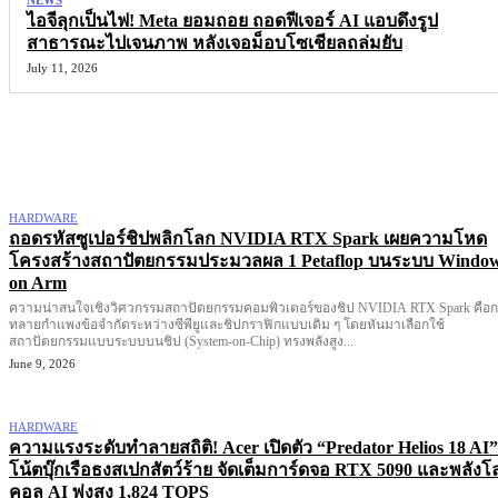
NEWS
ไอจีลุกเป็นไฟ! Meta ยอมถอย ถอดฟีเจอร์ AI แอบดึงรูป
สาธารณะไปเจนภาพ หลังเจอม็อบโซเชียลถล่มยับ
July 11, 2026
More like this
HARDWARE
ถอดรหัสซูเปอร์ชิปพลิกโลก NVIDIA RTX Spark เผยความโหด
โครงสร้างสถาปัตยกรรมประมวลผล 1 Petaflop บนระบบ Windo
on Arm
ความน่าสนใจเชิงวิศวกรรมสถาปัตยกรรมคอมพิวเตอร์ของชิป NVIDIA RTX Spark คือ
ทลายกำแพงข้อจำกัดระหว่างซีพียูและชิปกราฟิกแบบเดิม ๆ โดยหันมาเลือกใช้
สถาปัตยกรรมแบบระบบบนชิป (System-on-Chip) ทรงพลังสูง...
June 9, 2026
HARDWARE
ความแรงระดับทำลายสถิติ! Acer เปิดตัว “Predator Helios 18 AI”
โน้ตบุ๊กเรือธงสเปกสัตว์ร้าย จัดเต็มการ์ดจอ RTX 5090 และพลังโ
คอล AI พุ่งสูง 1,824 TOPS