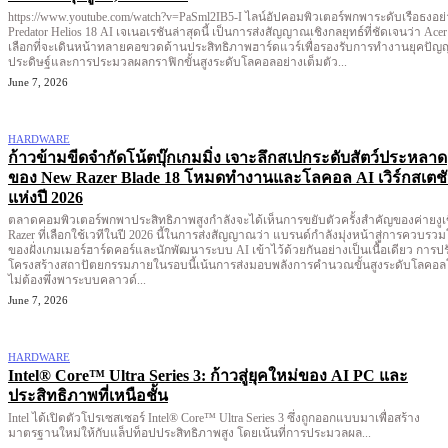
https://www.youtube.com/watch?v=PaSml2IB5-I ไลน์อัปคอมพิวเตอร์พกพาระดับเรือธงอย่าง
Predator Helios 18 AI เจเนอเรชันล่าสุดนี้ เป็นการส่งสัญญาณเชิงกลยุทธ์ที่ชัดเจนว่า Acer
เลือกที่จะเดินหน้าทลายคอขวดด้านประสิทธิภาพฮาร์ดแวร์เพื่อรองรับการทำงานยุคปัญ
ประดิษฐ์และการประมวลผลกราฟิกขั้นสูงระดับโลคอลอย่างเต็มตัว...
June 7, 2026
HARDWARE
ก้าวข้ามขีดจำกัดโน้ตบุ๊กเกมมิ่ง เจาะลึกสเปกระดับสัตว์ประหลาด
ของ New Razer Blade 18 โหมดทำงานและโลคอล AI เวิร์กสเตช
แห่งปี 2026
ตลาดคอมพิวเตอร์พกพาประสิทธิภาพสูงกำลังจะได้เห็นการขยับตัวครั้งสำคัญของค่ายงูเ
Razer ที่เลือกใช้เวทีในปี 2026 นี้ในการส่งสัญญาณว่า แบรนด์กำลังมุ่งหน้าสู่การควบรว
ของฝั่งเกมเมอร์ฮาร์ดคอร์และนักพัฒนาระบบ AI เข้าไว้ด้วยกันอย่างเป็นเนื้อเดียว การปร
โครงสร้างสถาปัตยกรรมภายในรอบนี้เน้นการส่งมอบพลังการคำนวณขั้นสูงระดับโลคอ
ไม่ต้องพึ่งพาระบบคลาวด์...
June 7, 2026
HARDWARE
Intel® Core™ Ultra Series 3: ก้าวสู่ยุคใหม่ของ AI PC และ
ประสิทธิภาพที่เหนือชั้น
Intel ได้เปิดตัวโปรเซสเซอร์ Intel® Core™ Ultra Series 3 ซึ่งถูกออกแบบมาเพื่อสร้าง
มาตรฐานใหม่ให้กับแล็ปท็อปประสิทธิภาพสูง โดยเน้นที่การประมวลผล...