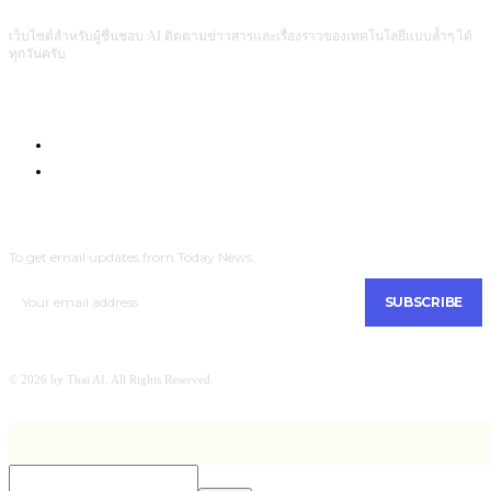
เว็บไซต์สำหรับผู้ชื่นชอบ AI ติดตามข่าวสารและเรื่องราวของเทคโนโลยีแบบล้ำๆ ได้
ทุกวันครับ
Com4Game : Gaming Tech for Everyone
Men Intrend : Tech for Lifestyle
SUBSCRIBE
To get email updates from Today News.
SUBSCRIBE
© 2026 by Thai AI. All Rights Reserved.