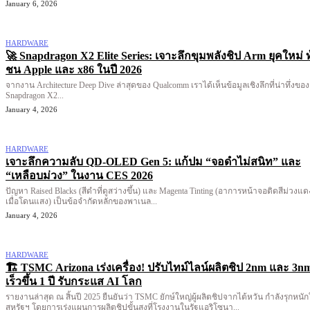
January 6, 2026
HARDWARE
🚀 Snapdragon X2 Elite Series: เจาะลึกขุมพลังชิป Arm ยุคใหม่ ท
ชน Apple และ x86 ในปี 2026
จากงาน Architecture Deep Dive ล่าสุดของ Qualcomm เราได้เห็นข้อมูลเชิงลึกที่น่าทึ่งของ
Snapdragon X2...
January 4, 2026
HARDWARE
เจาะลึกความลับ QD-OLED Gen 5: แก้ปม “จอดำไม่สนิท” และ
“เหลือบม่วง” ในงาน CES 2026
ปัญหา Raised Blacks (สีดำที่ดูสว่างขึ้น) และ Magenta Tinting (อาการหน้าจอติดสีม่วงแด
เมื่อโดนแสง) เป็นข้อจำกัดหลักของพาเนล...
January 4, 2026
HARDWARE
🏗️ TSMC Arizona เร่งเครื่อง! ปรับไทม์ไลน์ผลิตชิป 2nm และ 3n
เร็วขึ้น 1 ปี รับกระแส AI โลก
รายงานล่าสุด ณ สิ้นปี 2025 ยืนยันว่า TSMC ยักษ์ใหญ่ผู้ผลิตชิปจากไต้หวัน กำลังรุกหนั
สหรัฐฯ โดยการเร่งแผนการผลิตชิปขั้นสูงที่โรงงานในรัฐแอริโซนา...