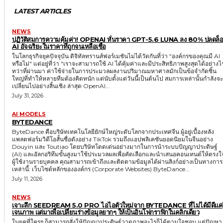
LATEST ARTICLES
NEWS
ปฏิวัติสมการความคุ้มค่า! OPENAI หั่นราคา GPT-5.6 LUNA ลง 80% ปลดล็
AI อัจฉริยะในราคาที่ถูกจนเหลือเชื่อ
ในโลกธุรกิจยุคปัจจุบัน ดิจิทัลทรานส์ฟอร์เมชันไม่ได้วัดกันที่ว่า "องค์กรของคุณมี AI
หรือไม่" แต่อยู่ที่ว่า "เราจะสามารถใช้ AI ได้คุ้มค่าและมีประสิทธิภาพสูงสุดได้อย่างไ
ทว่าที่ผ่านมา ค่าใช้จ่ายในการประมวลผลงานปริมาณมหาศาลมักเป็นข้อจำกัดชิ้น
ใหญ่ที่ทำให้หลายทีมต้องคิดหนัก แต่นับตั้งแต่วันนี้เป็นต้นไป สมการเหล่านั้นกำลังจะ
เปลี่ยนไปอย่างสิ้นเชิง ล่าสุด OpenAI...
July 31, 2026
AI MODELS
BYTEDANCE
ByteDance คือบริษัทเทคโนโลยียักษ์ใหญ่ระดับโลกจากประเทศจีน ผู้อยู่เบื้องหลัง
แพลตฟอร์มวิดีโอสั้นชื่อดังอย่าง TikTok รวมถึงแอปพลิเคชันยอดนิยมในจีนอย่าง
Douyin และ Toutiao โดยบริษัทโดดเด่นอย่างมากในการนำระบบปัญญาประดิษฐ์
(AI) และอัลกอริทึมขั้นสูงมาใช้ประมวลผลเพื่อคัดเลือกและนำเสนอคอนเทนต์ให้ตรงใ
ผู้ใช้งานรายบุคคล คุณสามารถเข้าถึงและติดตามข้อมูลได้ผ่านลิงก์อย่างเป็นทางการ
เหล่านี้: เว็บไซต์หลักขององค์กร (Corporate Websites) ByteDance...
July 11, 2026
NEWS
เจาะลึก SEEDREAM 5.0 PRO ไอไอตัวใหม่จาก BYTEDANCE ที่ไม่ได้มีดีแค่
เจนภาพ แต่มาเพื่อเปลี่ยนร่างข้อมูลยากๆ ให้เป็นอินโฟกราฟิกในคลิกเดียว
ในยุคที่ใครๆ ก็สามารถสั่งให้ปัญญาประดิษฐ์วาดภาพอะไรก็ได้ตามใจชอบ แต่ปัญหา