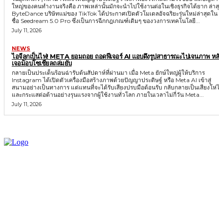
ใหญ่ของคนทำงานจริงคือ ภาพเหล่านั้นมักจะนำไปใช้งานต่อในเชิงธุรกิจได้ยาก ล่าส
ByteDance บริษัทแม่ของ TikTok ได้ประกาศเปิดตัวโมเดลอัจฉริยะรุ่นใหม่ล่าสุดใน
ชื่อ Seedream 5.0 Pro ซึ่งเป็นการฉีกกฎเกณฑ์เดิมๆ ของวงการเทคโนโลยี...
July 11, 2026
NEWS
ไอจีลุกเป็นไฟ! META ยอมถอย ถอดฟีเจอร์ AI แอบดึงรูปสาธารณะไปเจนภาพ หลั
เจอม็อบโซเชียลถล่มยับ
กลายเป็นประเด็นร้อนฉ่ารับต้นสัปดาห์ที่ผ่านมา เมื่อ Meta ยักษ์ใหญ่ผู้ให้บริการ
Instagram ได้เปิดตัวเครื่องมือสร้างภาพด้วยปัญญาประดิษฐ์ หรือ Meta AI เข้าสู่
สนามอย่างเป็นทางการ แต่แทนที่จะได้รับเสียงปรบมือต้อนรับ กลับกลายเป็นเสียงโห่ไ
และกระแสต่อต้านอย่างรุนแรงจากผู้ใช้งานทั่วโลก ภายในเวลาไม่กี่วัน Meta...
July 11, 2026