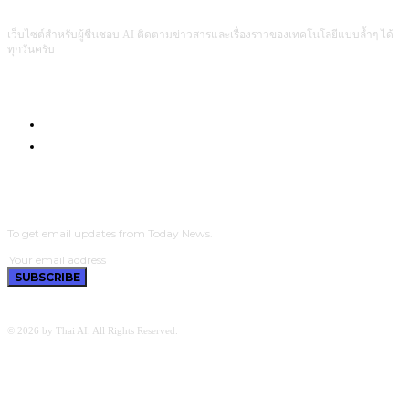
เว็บไซต์สำหรับผู้ชื่นชอบ AI ติดตามข่าวสารและเรื่องราวของเทคโนโลยีแบบล้ำๆ ได้
ทุกวันครับ
Com4Game : Gaming Tech for Everyone
Men Intrend : Tech for Lifestyle
SUBSCRIBE
To get email updates from Today News.
SUBSCRIBE
© 2026 by Thai AI. All Rights Reserved.