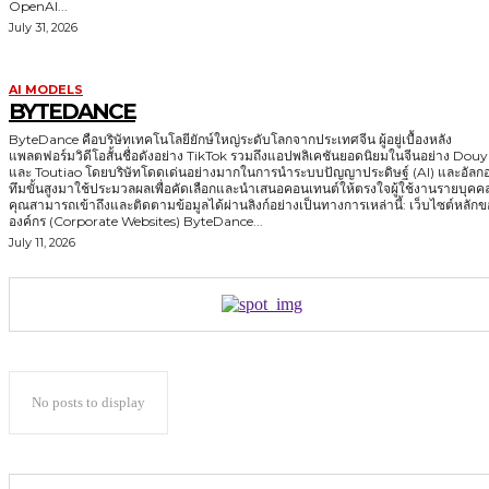
OpenAI...
July 31, 2026
AI MODELS
BYTEDANCE
ByteDance คือบริษัทเทคโนโลยียักษ์ใหญ่ระดับโลกจากประเทศจีน ผู้อยู่เบื้องหลัง
แพลตฟอร์มวิดีโอสั้นชื่อดังอย่าง TikTok รวมถึงแอปพลิเคชันยอดนิยมในจีนอย่าง Douy
และ Toutiao โดยบริษัทโดดเด่นอย่างมากในการนำระบบปัญญาประดิษฐ์ (AI) และอัลกอ
ทึมขั้นสูงมาใช้ประมวลผลเพื่อคัดเลือกและนำเสนอคอนเทนต์ให้ตรงใจผู้ใช้งานรายบุคค
คุณสามารถเข้าถึงและติดตามข้อมูลได้ผ่านลิงก์อย่างเป็นทางการเหล่านี้: เว็บไซต์หลักของ
องค์กร (Corporate Websites) ByteDance...
July 11, 2026
No posts to display