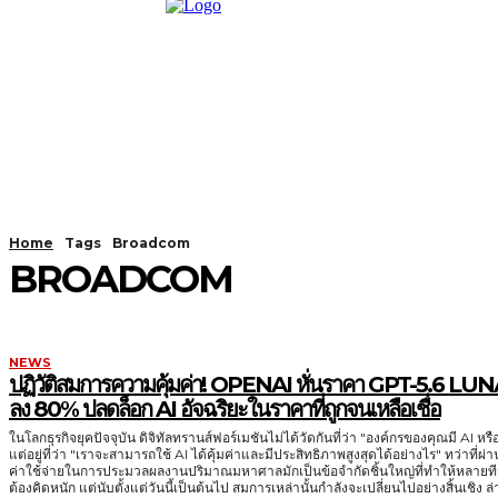
Home
Tags
Broadcom
BROADCOM
NEWS
ปฏิวัติสมการความคุ้มค่า! OPENAI หั่นราคา GPT-5.6 LU
ลง 80% ปลดล็อก AI อัจฉริยะในราคาที่ถูกจนเหลือเชื่อ
ในโลกธุรกิจยุคปัจจุบัน ดิจิทัลทรานส์ฟอร์เมชันไม่ได้วัดกันที่ว่า "องค์กรของคุณมี AI หรื
แต่อยู่ที่ว่า "เราจะสามารถใช้ AI ได้คุ้มค่าและมีประสิทธิภาพสูงสุดได้อย่างไร" ทว่าที่ผ่
ค่าใช้จ่ายในการประมวลผลงานปริมาณมหาศาลมักเป็นข้อจำกัดชิ้นใหญ่ที่ทำให้หลายท
ต้องคิดหนัก แต่นับตั้งแต่วันนี้เป็นต้นไป สมการเหล่านั้นกำลังจะเปลี่ยนไปอย่างสิ้นเชิง ล่าสุด