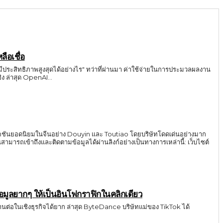
ือเชื่อ
าและมีประสิทธิภาพสูงสุดได้อย่างไร" ทว่าที่ผ่านมา ค่าใช้จ่ายในการประมวลผลงาน
ปริมาณมหาศาลมักเป็นข้อจำกัดชิ้นใหญ่ที่ทำให้หลายทีมต้องคิดหนัก แต่นับตั้งแต่วันนี้เป็นต้นไป สมการเหล่านั้นกำลังจะเปลี่ยนไปอย่างสิ้นเชิง ล่าสุด OpenAI...
ลิเคชันยอดนิยมในจีนอย่าง Douyin และ Toutiao โดยบริษัทโดดเด่นอย่างมาก
้าถึงและติดตามข้อมูลได้ผ่านลิงก์อย่างเป็นทางการเหล่านี้: เว็บไซต์
มูลยากๆ ให้เป็นอินโฟกราฟิกในคลิกเดียว
ต่อในเชิงธุรกิจได้ยาก ล่าสุด ByteDance บริษัทแม่ของ TikTok ได้