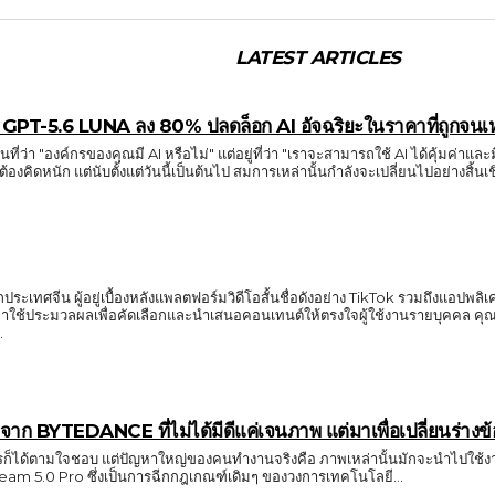
LATEST ARTICLES
 GPT-5.6 LUNA ลง 80% ปลดล็อก AI อัจฉริยะในราคาที่ถูกจนเหล
ันที่ว่า "องค์กรของคุณมี AI หรือไม่" แต่อยู่ที่ว่า "เราจะสามารถใช้ AI ได้คุ้มค่
เทศจีน ผู้อยู่เบื้องหลังแพลตฟอร์มวิดีโอสั้นชื่อดังอย่าง TikTok รวมถึงแอปพ
ช้ประมวลผลเพื่อคัดเลือกและนำเสนอคอนเทนต์ให้ตรงใจผู้ใช้งานรายบุคคล คุณสามารถเข
..
 BYTEDANCE ที่ไม่ได้มีดีแค่เจนภาพ แต่มาเพื่อเปลี่ยนร่างข้อ
รก็ได้ตามใจชอบ แต่ปัญหาใหญ่ของคนทำงานจริงคือ ภาพเหล่านั้นมักจะนำไปใช้งาน
ream 5.0 Pro ซึ่งเป็นการฉีกกฎเกณฑ์เดิมๆ ของวงการเทคโนโลยี...