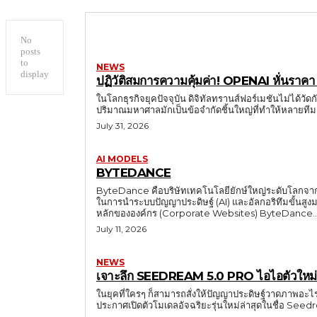
No
posts
to
NEWS
display
ปฏิวัติสมการความคุ้มค่า! OPENAI หั่นราคา
ในโลกธุรกิจยุคปัจจุบัน ดิจิทัลทรานส์ฟอร์เมชันไม่ได้วัดก
July 31, 2026
AI MODELS
BYTEDANCE
ByteDance คือบริษัทเทคโนโลยียักษ์ใหญ่ระดับโลกจากประ
ในการนำระบบปัญญาประดิษฐ์ (AI) และอัลกอริทึมขั้นสูงมาใ
หลักขององค์กร (Corporate Websites) ByteDance.
July 11, 2026
NEWS
เจาะลึก SEEDREAM 5.0 PRO ไอไอตัวใหม่จาก
ในยุคที่ใครๆ ก็สามารถสั่งให้ปัญญาประดิษฐ์วาดภาพอะไ
ประกาศเปิดตัวโมเดลอัจฉริยะรุ่นใหม่ล่าสุดในชื่อ Seed