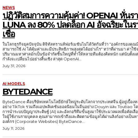
NEWS
ปฏิวัติสมการความคุ้มค่า! OPENAI หั่น
LUNA ลง 80% ปลดล็อก AI อัจฉริยะในราค
เชื่อ
ในโลกธุรกิจยุคปัจจุบัน ดิจิทัลทรานส์ฟอร์เมชันไม่ได้วัดกันที่ว่า "องค์กรของคุณมี A
สามารถใช้ AI ได้คุ้มค่าและมีประสิทธิภาพสูงสุดได้อย่างไร" ทว่าที่ผ่านมา ค่
ปริมาณมหาศาลมักเป็นข้อจำกัดชิ้นใหญ่ที่ทำให้หลายทีมต้องคิดหนัก แต่นับตั้งแต่
กำลังจะเปลี่ยนไปอย่างสิ้นเชิง ล่าสุด OpenAI...
July 31, 2026
AI MODELS
BYTEDANCE
ByteDance คือบริษัทเทคโนโลยียักษ์ใหญ่ระดับโลกจากประเทศจีน ผู้อยู่เบื้องหลั
อย่าง TikTok รวมถึงแอปพลิเคชันยอดนิยมในจีนอย่าง Douyin และ Toutiao โด
การนำระบบปัญญาประดิษฐ์ (AI) และอัลกอริทึมขั้นสูงมาใช้ประมวลผลเพื่อคัดเ
ใจผู้ใช้งานรายบุคคล คุณสามารถเข้าถึงและติดตามข้อมูลได้ผ่านลิงก์อย่างเป็นทางการเหล่านี้: 
องค์กร (Corporate Websites) ByteDance...
July 11, 2026