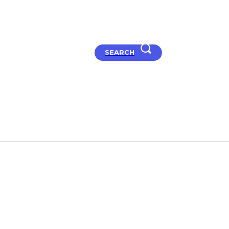
SEARCH
t Studio
Articles
How to
Hard