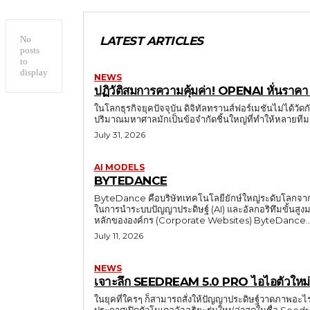
No
LATEST ARTICLES
posts
to
display
NEWS
ปฏิวัติสมการความคุ้มค่า! OPENAI หั่นราคา
ในโลกธุรกิจยุคปัจจุบัน ดิจิทัลทรานส์ฟอร์เมชันไม่ได้วัดก
July 31, 2026
AI MODELS
BYTEDANCE
ByteDance คือบริษัทเทคโนโลยียักษ์ใหญ่ระดับโลกจากประ
ในการนำระบบปัญญาประดิษฐ์ (AI) และอัลกอริทึมขั้นสูงมาใ
หลักขององค์กร (Corporate Websites) ByteDance.
July 11, 2026
NEWS
เจาะลึก SEEDREAM 5.0 PRO ไอไอตัวใหม่จาก
ในยุคที่ใครๆ ก็สามารถสั่งให้ปัญญาประดิษฐ์วาดภาพอะไ