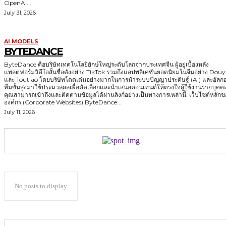
OpenAI...
July 31, 2026
AI MODELS
BYTEDANCE
ByteDance คือบริษัทเทคโนโลยียักษ์ใหญ่ระดับโลกจากประเทศจีน ผู้อยู่เบื้องหลัง
แพลตฟอร์มวิดีโอสั้นชื่อดังอย่าง TikTok รวมถึงแอปพลิเคชันยอดนิยมในจีนอย่าง Douy
และ Toutiao โดยบริษัทโดดเด่นอย่างมากในการนำระบบปัญญาประดิษฐ์ (AI) และอัลกอ
ทึมขั้นสูงมาใช้ประมวลผลเพื่อคัดเลือกและนำเสนอคอนเทนต์ให้ตรงใจผู้ใช้งานรายบุคค
คุณสามารถเข้าถึงและติดตามข้อมูลได้ผ่านลิงก์อย่างเป็นทางการเหล่านี้: เว็บไซต์หลักของ
องค์กร (Corporate Websites) ByteDance...
July 11, 2026
No posts to display