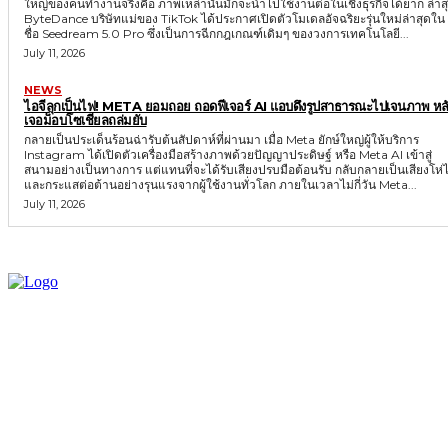
ใหญ่ของคนทำงานจริงคือ ภาพเหล่านั้นมักจะนำไปใช้งานต่อในเชิงธุรกิจได้ยาก ล่าส
ByteDance บริษัทแม่ของ TikTok ได้ประกาศเปิดตัวโมเดลอัจฉริยะรุ่นใหม่ล่าสุดใน
ชื่อ Seedream 5.0 Pro ซึ่งเป็นการฉีกกฎเกณฑ์เดิมๆ ของวงการเทคโนโลยี...
July 11, 2026
NEWS
ไอจีลุกเป็นไฟ! META ยอมถอย ถอดฟีเจอร์ AI แอบดึงรูปสาธารณะไปเจนภาพ หลั
เจอม็อบโซเชียลถล่มยับ
กลายเป็นประเด็นร้อนฉ่ารับต้นสัปดาห์ที่ผ่านมา เมื่อ Meta ยักษ์ใหญ่ผู้ให้บริการ
Instagram ได้เปิดตัวเครื่องมือสร้างภาพด้วยปัญญาประดิษฐ์ หรือ Meta AI เข้าสู่
สนามอย่างเป็นทางการ แต่แทนที่จะได้รับเสียงปรบมือต้อนรับ กลับกลายเป็นเสียงโห่ไ
และกระแสต่อต้านอย่างรุนแรงจากผู้ใช้งานทั่วโลก ภายในเวลาไม่กี่วัน Meta...
July 11, 2026