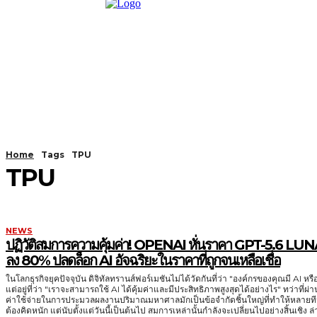
Home
Tags
TPU
TPU
NEWS
ปฏิวัติสมการความคุ้มค่า! OPENAI หั่นราคา GPT-5.6 LU
ลง 80% ปลดล็อก AI อัจฉริยะในราคาที่ถูกจนเหลือเชื่อ
ในโลกธุรกิจยุคปัจจุบัน ดิจิทัลทรานส์ฟอร์เมชันไม่ได้วัดกันที่ว่า "องค์กรของคุณมี AI หรื
แต่อยู่ที่ว่า "เราจะสามารถใช้ AI ได้คุ้มค่าและมีประสิทธิภาพสูงสุดได้อย่างไร" ทว่าที่ผ่
ค่าใช้จ่ายในการประมวลผลงานปริมาณมหาศาลมักเป็นข้อจำกัดชิ้นใหญ่ที่ทำให้หลายท
ต้องคิดหนัก แต่นับตั้งแต่วันนี้เป็นต้นไป สมการเหล่านั้นกำลังจะเปลี่ยนไปอย่างสิ้นเชิง ล่าสุด