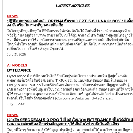
LATEST ARTICLES
NEWS
ปฏิวัติสมการความคุ้มค่า! OPENAI หั่นราคา GPT-5.6 LUNA ลง 80% ปลดล็
AI อัจฉริยะในราคาที่ถูกจนเหลือเชื่อ
ในโลกธุรกิจยุคปัจจุบัน ดิจิทัลทรานส์ฟอร์เมชันไม่ได้วัดกันที่ว่า "องค์กรของคุณมี AI
หรือไม่" แต่อยู่ที่ว่า "เราจะสามารถใช้ AI ได้คุ้มค่าและมีประสิทธิภาพสูงสุดได้อย่างไ
ทว่าที่ผ่านมา ค่าใช้จ่ายในการประมวลผลงานปริมาณมหาศาลมักเป็นข้อจำกัดชิ้น
ใหญ่ที่ทำให้หลายทีมต้องคิดหนัก แต่นับตั้งแต่วันนี้เป็นต้นไป สมการเหล่านั้นกำลังจะ
เปลี่ยนไปอย่างสิ้นเชิง ล่าสุด OpenAI...
July 31, 2026
AI MODELS
BYTEDANCE
ByteDance คือบริษัทเทคโนโลยียักษ์ใหญ่ระดับโลกจากประเทศจีน ผู้อยู่เบื้องหลัง
แพลตฟอร์มวิดีโอสั้นชื่อดังอย่าง TikTok รวมถึงแอปพลิเคชันยอดนิยมในจีนอย่าง
Douyin และ Toutiao โดยบริษัทโดดเด่นอย่างมากในการนำระบบปัญญาประดิษฐ์
(AI) และอัลกอริทึมขั้นสูงมาใช้ประมวลผลเพื่อคัดเลือกและนำเสนอคอนเทนต์ให้ตรงใ
ผู้ใช้งานรายบุคคล คุณสามารถเข้าถึงและติดตามข้อมูลได้ผ่านลิงก์อย่างเป็นทางการ
เหล่านี้: เว็บไซต์หลักขององค์กร (Corporate Websites) ByteDance...
July 11, 2026
NEWS
เจาะลึก SEEDREAM 5.0 PRO ไอไอตัวใหม่จาก BYTEDANCE ที่ไม่ได้มีดีแค่
เจนภาพ แต่มาเพื่อเปลี่ยนร่างข้อมูลยากๆ ให้เป็นอินโฟกราฟิกในคลิกเดียว
ในยุคที่ใครๆ ก็สามารถสั่งให้ปัญญาประดิษฐ์วาดภาพอะไรก็ได้ตามใจชอบ แต่ปัญหา