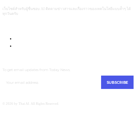
เว็บไซต์สำหรับผู้ชื่นชอบ AI ติดตามข่าวสารและเรื่องราวของเทคโนโลยีแบบล้ำๆ ได้
ทุกวันครับ
Com4Game : Gaming Tech for Everyone
Men Intrend : Tech for Lifestyle
SUBSCRIBE
To get email updates from Today News.
SUBSCRIBE
© 2026 by Thai AI. All Rights Reserved.