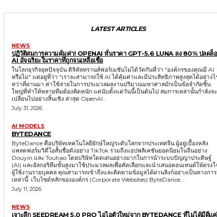
LATEST ARTICLES
NEWS
ปฏิวัติสมการความคุ้มค่า! OPENAI หั่นราคา GPT-5.6 LUNA ลง 80% ปลดล็
AI อัจฉริยะในราคาที่ถูกจนเหลือเชื่อ
ในโลกธุรกิจยุคปัจจุบัน ดิจิทัลทรานส์ฟอร์เมชันไม่ได้วัดกันที่ว่า "องค์กรของคุณมี AI
หรือไม่" แต่อยู่ที่ว่า "เราจะสามารถใช้ AI ได้คุ้มค่าและมีประสิทธิภาพสูงสุดได้อย่างไ
ทว่าที่ผ่านมา ค่าใช้จ่ายในการประมวลผลงานปริมาณมหาศาลมักเป็นข้อจำกัดชิ้น
ใหญ่ที่ทำให้หลายทีมต้องคิดหนัก แต่นับตั้งแต่วันนี้เป็นต้นไป สมการเหล่านั้นกำลังจะ
เปลี่ยนไปอย่างสิ้นเชิง ล่าสุด OpenAI...
July 31, 2026
AI MODELS
BYTEDANCE
ByteDance คือบริษัทเทคโนโลยียักษ์ใหญ่ระดับโลกจากประเทศจีน ผู้อยู่เบื้องหลัง
แพลตฟอร์มวิดีโอสั้นชื่อดังอย่าง TikTok รวมถึงแอปพลิเคชันยอดนิยมในจีนอย่าง
Douyin และ Toutiao โดยบริษัทโดดเด่นอย่างมากในการนำระบบปัญญาประดิษฐ์
(AI) และอัลกอริทึมขั้นสูงมาใช้ประมวลผลเพื่อคัดเลือกและนำเสนอคอนเทนต์ให้ตรงใ
ผู้ใช้งานรายบุคคล คุณสามารถเข้าถึงและติดตามข้อมูลได้ผ่านลิงก์อย่างเป็นทางการ
เหล่านี้: เว็บไซต์หลักขององค์กร (Corporate Websites) ByteDance...
July 11, 2026
NEWS
เจาะลึก SEEDREAM 5.0 PRO ไอไอตัวใหม่จาก BYTEDANCE ที่ไม่ได้มีดีแค่