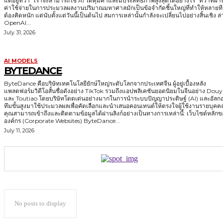
แต่อยู่ที่ว่า "เราจะสามารถใช้ AI ได้คุ้มค่าและมีประสิทธิภาพสูงสุดได้อย่างไร" ทว่าที่ผ่
ค่าใช้จ่ายในการประมวลผลงานปริมาณมหาศาลมักเป็นข้อจำกัดชิ้นใหญ่ที่ทำให้หลายท
ต้องคิดหนัก แต่นับตั้งแต่วันนี้เป็นต้นไป สมการเหล่านั้นกำลังจะเปลี่ยนไปอย่างสิ้นเชิง ล่าสุด
OpenAI...
July 31, 2026
AI MODELS
BYTEDANCE
ByteDance คือบริษัทเทคโนโลยียักษ์ใหญ่ระดับโลกจากประเทศจีน ผู้อยู่เบื้องหลัง
แพลตฟอร์มวิดีโอสั้นชื่อดังอย่าง TikTok รวมถึงแอปพลิเคชันยอดนิยมในจีนอย่าง Douy
และ Toutiao โดยบริษัทโดดเด่นอย่างมากในการนำระบบปัญญาประดิษฐ์ (AI) และอัลกอ
ทึมขั้นสูงมาใช้ประมวลผลเพื่อคัดเลือกและนำเสนอคอนเทนต์ให้ตรงใจผู้ใช้งานรายบุคค
คุณสามารถเข้าถึงและติดตามข้อมูลได้ผ่านลิงก์อย่างเป็นทางการเหล่านี้: เว็บไซต์หลักของ
องค์กร (Corporate Websites) ByteDance...
July 11, 2026
No posts to display