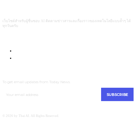
เว็บไซต์สำหรับผู้ชื่นชอบ AI ติดตามข่าวสารและเรื่องราวของเทคโนโลยีแบบล้ำๆ ได้
ทุกวันครับ
Com4Game : Gaming Tech for Everyone
Men Intrend : Tech for Lifestyle
SUBSCRIBE
To get email updates from Today News.
SUBSCRIBE
© 2026 by Thai AI. All Rights Reserved.