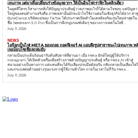
เจนภาพ แต่มาเพื่อเปลี่ยนร่างข้อมูลยากๆ ให้เป็นอินโฟกราฟิกในคลิกเดียว
ในยุคที่ใครๆ ก็สามารถสั่งให้ปัญญาประดิษฐ์วาดภาพอะไรก็ได้ตามใจชอบ แต่ปัญหา
ใหญ่ของคนทำงานจริงคือ ภาพเหล่านั้นมักจะนำไปใช้งานต่อในเชิงธุรกิจได้ยาก ล่าส
ByteDance บริษัทแม่ของ TikTok ได้ประกาศเปิดตัวโมเดลอัจฉริยะรุ่นใหม่ล่าสุดใน
ชื่อ Seedream 5.0 Pro ซึ่งเป็นการฉีกกฎเกณฑ์เดิมๆ ของวงการเทคโนโลยี...
July 11, 2026
NEWS
ไอจีลุกเป็นไฟ! META ยอมถอย ถอดฟีเจอร์ AI แอบดึงรูปสาธารณะไปเจนภาพ หลั
เจอม็อบโซเชียลถล่มยับ
กลายเป็นประเด็นร้อนฉ่ารับต้นสัปดาห์ที่ผ่านมา เมื่อ Meta ยักษ์ใหญ่ผู้ให้บริการ
Instagram ได้เปิดตัวเครื่องมือสร้างภาพด้วยปัญญาประดิษฐ์ หรือ Meta AI เข้าสู่
สนามอย่างเป็นทางการ แต่แทนที่จะได้รับเสียงปรบมือต้อนรับ กลับกลายเป็นเสียงโห่ไ
และกระแสต่อต้านอย่างรุนแรงจากผู้ใช้งานทั่วโลก ภายในเวลาไม่กี่วัน Meta...
July 11, 2026