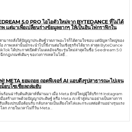
EEDREAM 5.0 PRO ไอไอตัวใหม่จาก BYTEDANCE ที่ไม่ได้
าพ แต่มาเพื่อเปลี่ยนร่างข้อมูลยากๆ ให้เป็นอินโฟกราฟิกใน
ก็สามารถสั่งให้ปัญญาประดิษฐ์วาดภาพอะไรก็ได้ตามใจชอบ แต่ปัญหาใหญ่ของ
อ ภาพเหล่านั้นมักจะนำไปใช้งานต่อในเชิงธุรกิจได้ยาก ล่าสุด ByteDance
TikTok ได้ประกาศเปิดตัวโมเดลอัจฉริยะรุ่นใหม่ล่าสุดในชื่อ Seedream 5.0
ารฉีกกฎเกณฑ์เดิมๆ ของวงการเทคโนโลยี...
นไฟ! META ยอมถอย ถอดฟีเจอร์ AI แอบดึงรูปสาธารณะไปเจน
อม็อบโซเชียลถล่มยับ
นร้อนฉ่ารับต้นสัปดาห์ที่ผ่านมา เมื่อ Meta ยักษ์ใหญ่ผู้ให้บริการ Instagram
่องมือสร้างภาพด้วยปัญญาประดิษฐ์ หรือ Meta AI เข้าสู่สนามอย่างเป็นทางการ
รับเสียงปรบมือต้อนรับ กลับกลายเป็นเสียงโห่ไล่และกระแสต่อต้านอย่างรุนแรง
่วโลก ภายในเวลาไม่กี่วัน Meta...