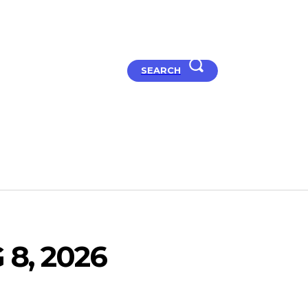
SEARCH
t Studio
Articles
How to
Hard
 8, 2026