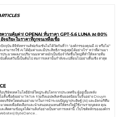
ARTICLES
ารความคุ้มค่า! OPENAI หั่นราคา GPT-5.6 LUNA ลง 80%
อัจฉริยะในราคาที่ถูกจนเหลือเชื่อ
ปัจจุบัน ดิจิทัลทรานส์ฟอร์เมชันไม่ได้วัดกันที่ว่า "องค์กรของคุณมี AI หรือไม่"
เราจะสามารถใช้ AI ได้คุ้มค่าและมีประสิทธิภาพสูงสุดได้อย่างไร" ทว่าที่ผ่านมา
ารประมวลผลงานปริมาณมหาศาลมักเป็นข้อจำกัดชิ้นใหญ่ที่ทำให้หลายทีม
ับตั้งแต่วันนี้เป็นต้นไป สมการเหล่านั้นกำลังจะเปลี่ยนไปอย่างสิ้นเชิง ล่าสุด
CE
บริษัทเทคโนโลยียักษ์ใหญ่ระดับโลกจากประเทศจีน ผู้อยู่เบื้องหลัง
โอสั้นชื่อดังอย่าง TikTok รวมถึงแอปพลิเคชันยอดนิยมในจีนอย่าง Douyin
ดยบริษัทโดดเด่นอย่างมากในการนำระบบปัญญาประดิษฐ์ (AI) และอัลกอริทึม
ระมวลผลเพื่อคัดเลือกและนำเสนอคอนเทนต์ให้ตรงใจผู้ใช้งานรายบุคคล คุณ
ตามข้อมูลได้ผ่านลิงก์อย่างเป็นทางการเหล่านี้: เว็บไซต์หลักขององค์กร
(Corporate Websites) ByteDance...