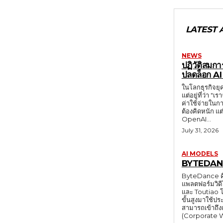
LATEST 
NEWS
ปฏิวัติสมก
ปลดล็อก AI 
ในโลกธุรกิจยุค
แต่อยู่ที่ว่า "
ค่าใช้จ่ายในก
ต้องคิดหนัก แต่น
OpenAI...
July 31, 2026
AI MODELS
BYTEDAN
ByteDance คือ
แพลตฟอร์มวิดี
และ Toutiao โ
ขั้นสูงมาใช้ป
สามารถเข้าถึงและติด