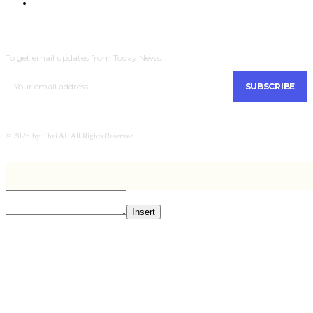
Men Intrend : Tech for Lifestyle
SUBSCRIBE
To get email updates from Today News.
SUBSCRIBE
© 2026 by Thai AI. All Rights Reserved.
Insert