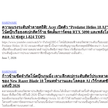
More like this
HARDWARE
ความแรงระดับทำลายสถิติ! Acer เปิดตัว “Predator Helios 18 AI”
โน้ตบุ๊กเรือธงสเปกสัตว์ร้าย จัดเต็มการ์ดจอ RTX 5090 และพลังโ
คอล AI พุ่งสูง 1,824 TOPS
https://www.youtube.com/watch?v=PaSml2IB5-I ไลน์อัปคอมพิวเตอร์พกพาระดับเรือธงอย่าง
Predator Helios 18 AI เจเนอเรชันล่าสุดนี้ เป็นการส่งสัญญาณเชิงกลยุทธ์ที่ชัดเจนว่า Acer
เลือกที่จะเดินหน้าทลายคอขวดด้านประสิทธิภาพฮาร์ดแวร์เพื่อรองรับการทำงานยุคปัญ
ประดิษฐ์และการประมวลผลกราฟิกขั้นสูงระดับโลคอลอย่างเต็มตัว...
June 7, 2026
HARDWARE
ก้าวข้ามขีดจำกัดโน้ตบุ๊กเกมมิ่ง เจาะลึกสเปกระดับสัตว์ประหลาด
ของ New Razer Blade 18 โหมดทำงานและโลคอล AI เวิร์กสเตช
แห่งปี 2026
ตลาดคอมพิวเตอร์พกพาประสิทธิภาพสูงกำลังจะได้เห็นการขยับตัวครั้งสำคัญของค่ายงูเ
Razer ที่เลือกใช้เวทีในปี 2026 นี้ในการส่งสัญญาณว่า แบรนด์กำลังมุ่งหน้าสู่การควบรว
ของฝั่งเกมเมอร์ฮาร์ดคอร์และนักพัฒนาระบบ AI เข้าไว้ด้วยกันอย่างเป็นเนื้อเดียว การปร
โครงสร้างสถาปัตยกรรมภายในรอบนี้เน้นการส่งมอบพลังการคำนวณขั้นสูงระดับโลคอ
ไม่ต้องพึ่งพาระบบคลาวด์...