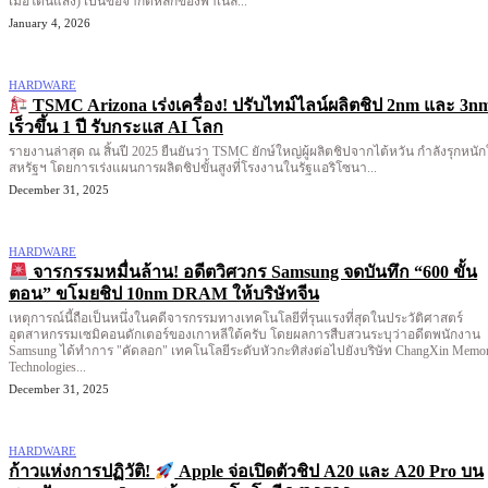
เมื่อโดนแสง) เป็นข้อจำกัดหลักของพาเนล...
January 4, 2026
HARDWARE
TSMC Arizona เร่งเครื่อง! ปรับไทม์ไลน์ผลิตชิป 2nm และ 3n
เร็วขึ้น 1 ปี รับกระแส AI โลก
รายงานล่าสุด ณ สิ้นปี 2025 ยืนยันว่า TSMC ยักษ์ใหญ่ผู้ผลิตชิปจากไต้หวัน กำลังรุกหนั
สหรัฐฯ โดยการเร่งแผนการผลิตชิปขั้นสูงที่โรงงานในรัฐแอริโซนา...
December 31, 2025
HARDWARE
จารกรรมหมื่นล้าน! อดีตวิศวกร Samsung จดบันทึก “600 ขั้น
ตอน” ขโมยชิป 10nm DRAM ให้บริษัทจีน
เหตุการณ์นี้ถือเป็นหนึ่งในคดีจารกรรมทางเทคโนโลยีที่รุนแรงที่สุดในประวัติศาสตร์
อุตสาหกรรมเซมิคอนดักเตอร์ของเกาหลีใต้ครับ โดยผลการสืบสวนระบุว่าอดีตพนักงาน
Samsung ได้ทำการ "คัดลอก" เทคโนโลยีระดับหัวกะทิส่งต่อไปยังบริษัท ChangXin Memo
Technologies...
December 31, 2025
HARDWARE
ก้าวแห่งการปฏิวัติ!
Apple จ่อเปิดตัวชิป A20 และ A20 Pro บน