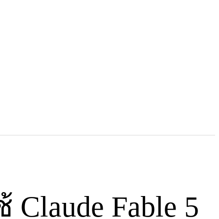
More
ware
AI Models
้ Claude Fable 5