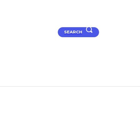
SEARCH
t Studio
Articles
How to
Hard