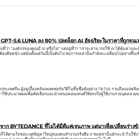
 GPT-5.6 LUNA ลง 80% ปลดล็อก AI อัจฉริยะในราคาที่ถูกจนเหล
ันที่ว่า "องค์กรของคุณมี AI หรือไม่" แต่อยู่ที่ว่า "เราจะสามารถใช้ AI ได้คุ้มค่
เทศจีน ผู้อยู่เบื้องหลังแพลตฟอร์มวิดีโอสั้นชื่อดังอย่าง TikTok รวมถึงแอปพ
ช้ประมวลผลเพื่อคัดเลือกและนำเสนอคอนเทนต์ให้ตรงใจผู้ใช้งานรายบุคคล คุณสามารถเข
..
 BYTEDANCE ที่ไม่ได้มีดีแค่เจนภาพ แต่มาเพื่อเปลี่ยนร่างข้อ
รก็ได้ตามใจชอบ แต่ปัญหาใหญ่ของคนทำงานจริงคือ ภาพเหล่านั้นมักจะนำไปใช้งาน