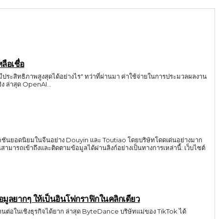
ือเชื่อ
าและมีประสิทธิภาพสูงสุดได้อย่างไร" ทว่าที่ผ่านมา ค่าใช้จ่ายในการประมวลผลงาน
ปริมาณมหาศาลมักเป็นข้อจำกัดชิ้นใหญ่ที่ทำให้หลายทีมต้องคิดหนัก แต่นับตั้งแต่วันนี้เป็นต้นไป สมการเหล่านั้นกำลังจะเปลี่ยนไปอย่างสิ้นเชิง ล่าสุด OpenAI...
ลิเคชันยอดนิยมในจีนอย่าง Douyin และ Toutiao โดยบริษัทโดดเด่นอย่างมาก
้าถึงและติดตามข้อมูลได้ผ่านลิงก์อย่างเป็นทางการเหล่านี้: เว็บไซต์
มูลยากๆ ให้เป็นอินโฟกราฟิกในคลิกเดียว
ต่อในเชิงธุรกิจได้ยาก ล่าสุด ByteDance บริษัทแม่ของ TikTok ได้