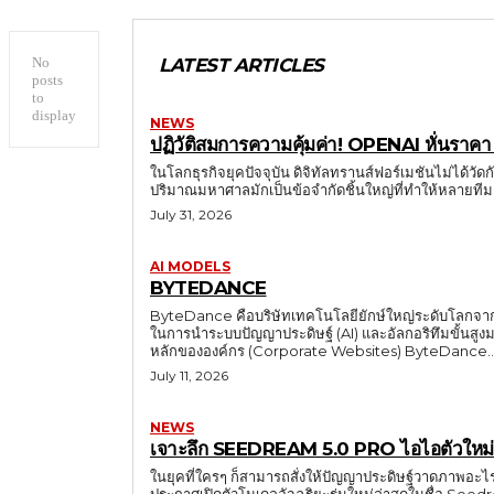
No
LATEST ARTICLES
posts
to
display
NEWS
ปฏิวัติสมการความคุ้มค่า! OPENAI หั่นราคา
ในโลกธุรกิจยุคปัจจุบัน ดิจิทัลทรานส์ฟอร์เมชันไม่ได้วัดก
July 31, 2026
AI MODELS
BYTEDANCE
ByteDance คือบริษัทเทคโนโลยียักษ์ใหญ่ระดับโลกจากประ
ในการนำระบบปัญญาประดิษฐ์ (AI) และอัลกอริทึมขั้นสูงมาใ
หลักขององค์กร (Corporate Websites) ByteDance.
July 11, 2026
NEWS
เจาะลึก SEEDREAM 5.0 PRO ไอไอตัวใหม่จาก
ในยุคที่ใครๆ ก็สามารถสั่งให้ปัญญาประดิษฐ์วาดภาพอะไ