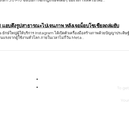
ream 5.0 Pro ซึ่งเป็นการฉีกกฎเกณฑ์เดิมๆ ของวงการเทคโนโลยี...
I แอบดึงรูปสาธารณะไปเจนภาพ หลังเจอม็อบโซเชียลถล่มยับ
a ยักษ์ใหญ่ผู้ให้บริการ Instagram ได้เปิดตัวเครื่องมือสร้างภาพด้วยปัญญาประดิษฐ
นแรงจากผู้ใช้งานทั่วโลก ภายในเวลาไม่กี่วัน Meta...
SUBS
Com4Game : Gaming Tech for Everyone
Men Intrend : Tech for Lifestyle
To ge