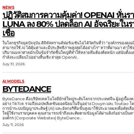
NEWS
ปฏิวัติสมการความคุ้มค่า! OPENAI หั่น
LUNA ลง 80% ปลดล็อก AI อัจฉริยะในราค
เชื่อ
ในโลกธุรกิจยุคปัจจุบัน ดิจิทัลทรานส์ฟอร์เมชันไม่ได้วัดกันที่ว่า "องค์กรของคุณมี A
สามารถใช้ AI ได้คุ้มค่าและมีประสิทธิภาพสูงสุดได้อย่างไร" ทว่าที่ผ่านมา ค่
ปริมาณมหาศาลมักเป็นข้อจำกัดชิ้นใหญ่ที่ทำให้หลายทีมต้องคิดหนัก แต่นับตั้งแต่
กำลังจะเปลี่ยนไปอย่างสิ้นเชิง ล่าสุด OpenAI...
July 31, 2026
AI MODELS
BYTEDANCE
ByteDance คือบริษัทเทคโนโลยียักษ์ใหญ่ระดับโลกจากประเทศจีน ผู้อยู่เบื้องหลั
อย่าง TikTok รวมถึงแอปพลิเคชันยอดนิยมในจีนอย่าง Douyin และ Toutiao โด
การนำระบบปัญญาประดิษฐ์ (AI) และอัลกอริทึมขั้นสูงมาใช้ประมวลผลเพื่อคัดเ
ใจผู้ใช้งานรายบุคคล คุณสามารถเข้าถึงและติดตามข้อมูลได้ผ่านลิงก์อย่างเป็นทางการเหล่านี้: 
องค์กร (Corporate Websites) ByteDance...
July 11, 2026