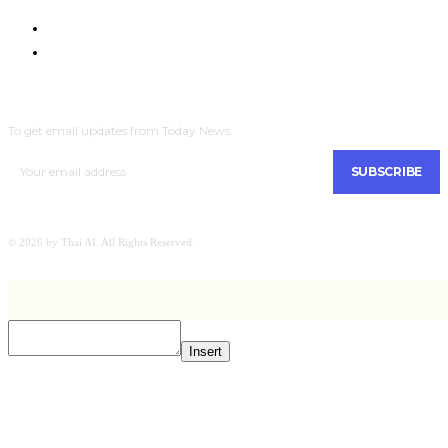
Com4Game : Gaming Tech for Everyone
Men Intrend : Tech for Lifestyle
SUBSCRIBE
To get email updates from Today News.
SUBSCRIBE
© 2026 by Thai AI. All Rights Reserved.
Insert