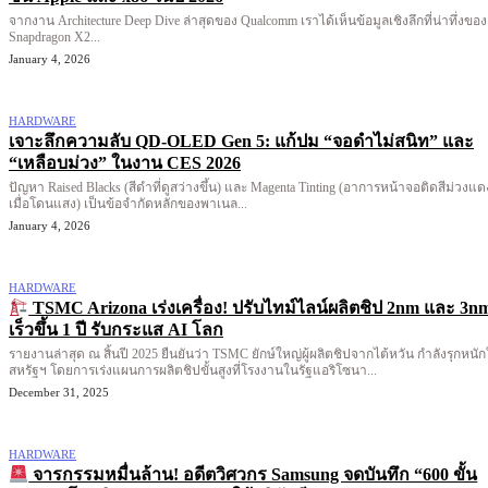
จากงาน Architecture Deep Dive ล่าสุดของ Qualcomm เราได้เห็นข้อมูลเชิงลึกที่น่าทึ่งของ
Snapdragon X2...
January 4, 2026
HARDWARE
เจาะลึกความลับ QD-OLED Gen 5: แก้ปม “จอดำไม่สนิท” และ
“เหลือบม่วง” ในงาน CES 2026
ปัญหา Raised Blacks (สีดำที่ดูสว่างขึ้น) และ Magenta Tinting (อาการหน้าจอติดสีม่วงแด
เมื่อโดนแสง) เป็นข้อจำกัดหลักของพาเนล...
January 4, 2026
HARDWARE
TSMC Arizona เร่งเครื่อง! ปรับไทม์ไลน์ผลิตชิป 2nm และ 3n
เร็วขึ้น 1 ปี รับกระแส AI โลก
รายงานล่าสุด ณ สิ้นปี 2025 ยืนยันว่า TSMC ยักษ์ใหญ่ผู้ผลิตชิปจากไต้หวัน กำลังรุกหนั
สหรัฐฯ โดยการเร่งแผนการผลิตชิปขั้นสูงที่โรงงานในรัฐแอริโซนา...
December 31, 2025
HARDWARE
จารกรรมหมื่นล้าน! อดีตวิศวกร Samsung จดบันทึก “600 ขั้น