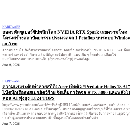
More like this
HARDWARE
ถอดรหัสซูเปอร์ชิปพลิกโลก NVIDIA RTX Spark เผยความโหด
โครงสร้างสถาปัตยกรรมประมวลผล 1 Petaflop บนระบบ Windo
on Arm
ความน่าสนใจเชิงวิศวกรรมสถาปัตยกรรมคอมพิวเตอร์ของชิป NVIDIA RTX Spark คือ
ทลายกำแพงข้อจำกัดระหว่างซีพียูและชิปกราฟิกแบบเดิม ๆ โดยหันมาเลือกใช้
สถาปัตยกรรมแบบระบบบนชิป (System-on-Chip) ทรงพลังสูง...
June 9, 2026
HARDWARE
ความแรงระดับทำลายสถิติ! Acer เปิดตัว “Predator Helios 18 AI”
โน้ตบุ๊กเรือธงสเปกสัตว์ร้าย จัดเต็มการ์ดจอ RTX 5090 และพลังโ
คอล AI พุ่งสูง 1,824 TOPS
https://www.youtube.com/watch?v=PaSml2IB5-I ไลน์อัปคอมพิวเตอร์พกพาระดับเรือธงอย่าง
Predator Helios 18 AI เจเนอเรชันล่าสุดนี้ เป็นการส่งสัญญาณเชิงกลยุทธ์ที่ชัดเจนว่า Acer
เลือกที่จะเดินหน้าทลายคอขวดด้านประสิทธิภาพฮาร์ดแวร์เพื่อรองรับการทำงานยุคปัญ
ประดิษฐ์และการประมวลผลกราฟิกขั้นสูงระดับโลคอลอย่างเต็มตัว...
June 7, 2026