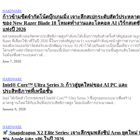
HARDWARE
ก้าวข้ามขีดจำกัดโน้ตบุ๊กเกมมิ่ง เจาะลึกสเปกระดับสัตว์ประหลาด
ของ New Razer Blade 18 โหมดทำงานและโลคอล AI เวิร์กสเตช
แห่งปี 2026
ตลาดคอมพิวเตอร์พกพาประสิทธิภาพสูงกำลังจะได้เห็นการขยับตัวครั้งสำคัญของค่ายงูเ
Razer ที่เลือกใช้เวทีในปี 2026 นี้ในการส่งสัญญาณว่า แบรนด์กำลังมุ่งหน้าสู่การควบรว
ของฝั่งเกมเมอร์ฮาร์ดคอร์และนักพัฒนาระบบ AI เข้าไว้ด้วยกันอย่างเป็นเนื้อเดียว การปร
โครงสร้างสถาปัตยกรรมภายในรอบนี้เน้นการส่งมอบพลังการคำนวณขั้นสูงระดับโลคอ
ไม่ต้องพึ่งพาระบบคลาวด์...
June 7, 2026
HARDWARE
Intel® Core™ Ultra Series 3: ก้าวสู่ยุคใหม่ของ AI PC และ
ประสิทธิภาพที่เหนือชั้น
Intel ได้เปิดตัวโปรเซสเซอร์ Intel® Core™ Ultra Series 3 ซึ่งถูกออกแบบมาเพื่อสร้าง
มาตรฐานใหม่ให้กับแล็ปท็อปประสิทธิภาพสูง โดยเน้นที่การประมวลผล...
January 6, 2026
HARDWARE
Snapdragon X2 Elite Series: เจาะลึกขุมพลังชิป Arm ยุคใหม่ 
ชน Apple และ x86 ในปี 2026