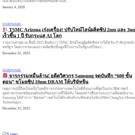
เมื่อโดนแสง) เป็นข้อจำกัดหลักของพาเนล...
January 4, 2026
HARDWARE
TSMC Arizona เร่งเครื่อง! ปรับไทม์ไลน์ผลิตชิป 2nm และ 3n
เร็วขึ้น 1 ปี รับกระแส AI โลก
รายงานล่าสุด ณ สิ้นปี 2025 ยืนยันว่า TSMC ยักษ์ใหญ่ผู้ผลิตชิปจากไต้หวัน กำลังรุกหนั
สหรัฐฯ โดยการเร่งแผนการผลิตชิปขั้นสูงที่โรงงานในรัฐแอริโซนา...
December 31, 2025
HARDWARE
จารกรรมหมื่นล้าน! อดีตวิศวกร Samsung จดบันทึก “600 ขั้น
ตอน” ขโมยชิป 10nm DRAM ให้บริษัทจีน
เหตุการณ์นี้ถือเป็นหนึ่งในคดีจารกรรมทางเทคโนโลยีที่รุนแรงที่สุดในประวัติศาสตร์
อุตสาหกรรมเซมิคอนดักเตอร์ของเกาหลีใต้ครับ โดยผลการสืบสวนระบุว่าอดีตพนักงาน
Samsung ได้ทำการ "คัดลอก" เทคโนโลยีระดับหัวกะทิส่งต่อไปยังบริษัท ChangXin Memo
Technologies...
December 31, 2025