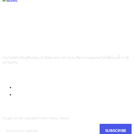
เว็บไซต์สำหรับผู้ชื่นชอบ AI ติดตามข่าวสารและเรื่องราวของเทคโนโลยีแบบล้ำๆ ได้
ทุกวันครับ
Com4Game : Gaming Tech for Everyone
Men Intrend : Tech for Lifestyle
SUBSCRIBE
To get email updates from Today News.
SUBSCRIBE